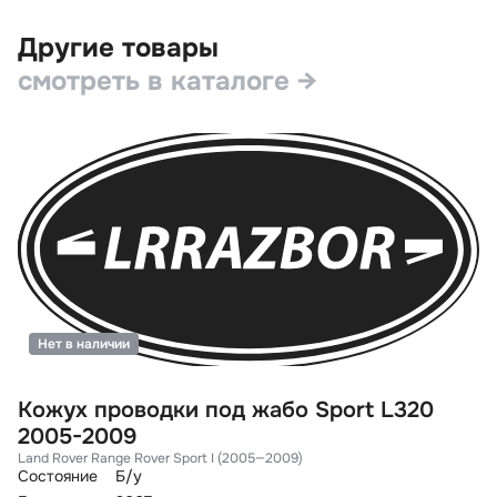
Другие товары
смотреть в каталоге →
Нет в наличии
Кожух проводки под жабо Sport L320
П
2005-2009
F
Land Rover Range Rover Sport I (2005—2009)
La
Состояние
Б/у
Со