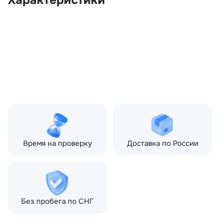
Характеристики
OEM:
LR033180
ОЕМ заменителей:
CPLA6037AC
Производитель:
LAND ROVER
Запчасть:
Оригинал
Год авто:
2017
Совместимости:
Land Rover Range Rover
IV (2012—2017), Land
Rover Range Rover Sport
II (2013—2017)
Время на проверку
Доставка по России
Без пробега по СНГ