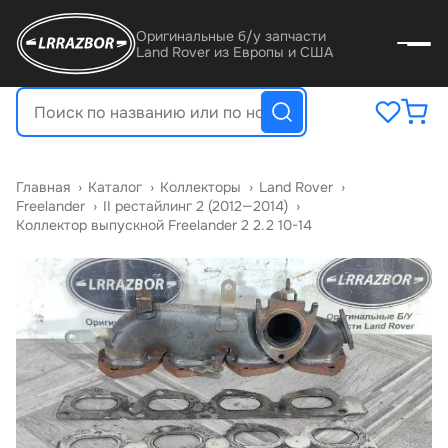
Оригинальные б/у запчасти
Land Rover из Европы и США
Главная
›
Катало
›
Коллекторы
›
Land Rover
›
Freelander
›
II рестайлинг 2 (2012—2014)
›
Коллектор выпускной Freelander 2 2.2 10-14