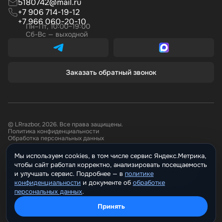
5180742@mail.ru
+7 906 714-19-12
+7 966 060-20-10
Пн–Пт, 10:00–19:00
Сб-Вс — выходной
Заказать обратный звонок
© LRrazbor, 2026. Все права защищены.
Политика конфиденциальности
Обработка персональных данных
Мы используем cookies, в том числе сервис Яндекс.Метрика,
Информация, размещённая на сайте не является публичной офертой.
чтобы сайт работал корректно, анализировать посещаемость
Все материалы данного сайта являются объектами авторского права.
Запрещается копирование, распространение (в том числе путем
и улучшать сервис. Подробнее —
политике
копирования на другие сайты и ресурсы в Интернете) или любое иное
конфиденциальности
и документе о
обработке
использование информации и объектов без предварительного
персональных данных
.
согласия правообладателя.
Принять