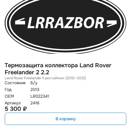
Термозащита коллектора Land Rover
К
Freelander 2 2.2
1
Land Rover Freelander II рестайлинг (2010—2012)
La
Состояние
Б/у
Со
Год
2013
Го
OEM
LR022341
O
Артикул
2416
Ар
5 300 ₽
1
В корзину