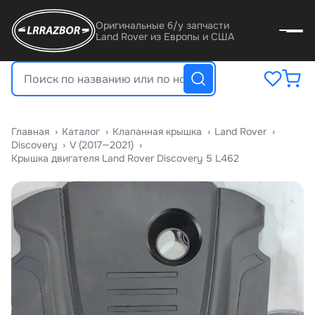
Оригинальные б/у запчасти
Land Rover из Европы и США
Главная
›
Катало
›
Клапанная крышка
›
Land Rover
›
Discovery
›
V (2017—2021)
›
Крышка двигателя Land Rover Discovery 5 L462