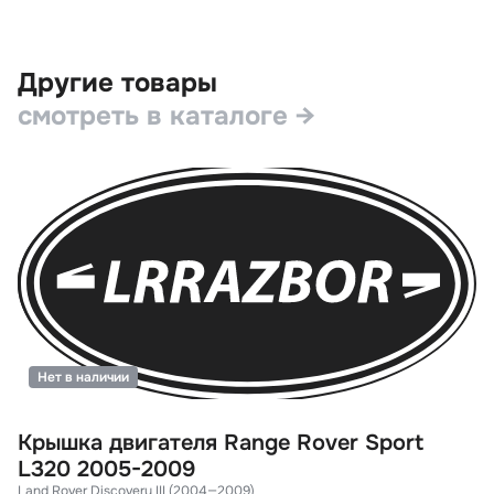
Другие товары
смотреть в каталоге →
Нет в наличии
Крышка двигателя Range Rover Sport
К
L320 2005-2009
L
Land Rover Discovery III (2004—2009)
La