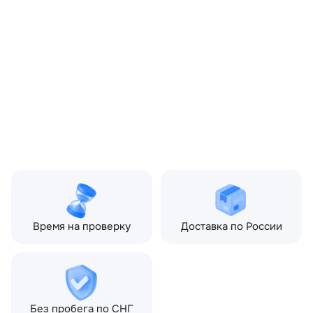
ОЕМ заменителей:
FPLA6A949DB,
HPLA6A949AC
Цвет:
Серый
Производитель:
LAND ROVER
Запчасть:
Оригинал
Год авто:
2019
Совместимости:
Land Rover Discovery V
(2017—2021), Land Rover
Range Rover Sport II (2013
—2017), Land Rover Range
Rover Sport II рестайлин
(2017—2022)
Время на проверку
Доставка по России
Без пробега по СНГ