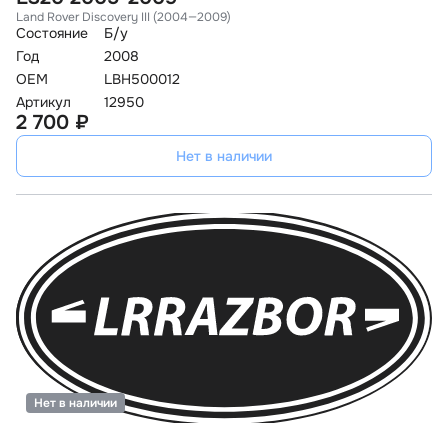
Land Rover Discovery III (2004—2009)
Состояние
Б/у
Год
2008
OEM
LBH500012
Артикул
12950
2 700 ₽
Нет в наличии
Нет в наличии