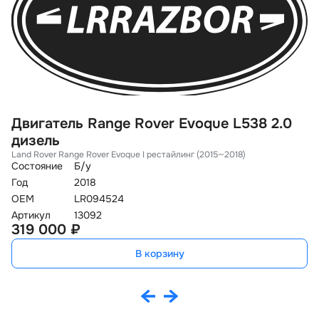
Двигатель Range Rover Evoque L538 2.0
Д
дизель
1
Land Rover Range Rover Evoque I рестайлинг (2015—2018)
La
Состояние
Б/у
Со
Год
2018
Го
OEM
LR094524
O
Артикул
13092
Ар
319 000 ₽
2
В корзину