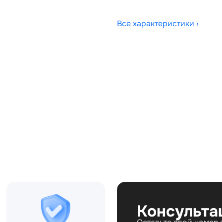
Все характеристики ›
Совместимости:
C, 9H2Q6675BD,
LR049183, LR086423
Топливо:
Привод:
Коробка ПП:
Мощность двигателя:
Объём двигателя:
Тип кузова:
Кол-во дверей:
Консульта