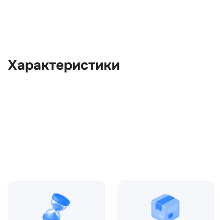
Характеристики
OEM:
LR013528
ОЕМ заменителей:
9H2Q6675BA, 9H2Q6675B
9H2Q6675BE, LR034462, 
Цвет:
Серый
Производитель:
LAND ROVER
Запчасть:
Оригинал
Год авто:
2012