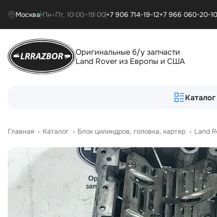
Москва
Пн–Пт, 10:00–19:00
+7 906 714-19-12
+7 966 060-20-1
Оригинальные б/у запчасти
Land Rover из Европы и США
Каталог
Главная
›
Катало
›
Блок цилиндров, головка, картер
›
Land R