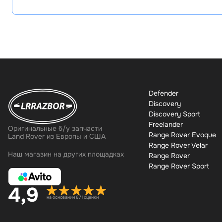
Defender
Discovery
Discovery Sport
Freelander
Оригинальные б/у запчасти
Range Rover Evoque
Land Rover из Европы и США
Range Rover Velar
Наш магазин на других площадках
Range Rover
Range Rover Sport
4,9
на основании 871 оценки