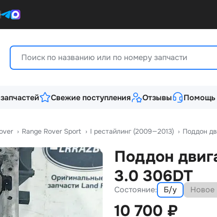
0
 запчастей
Свежие поступления
Отзывы
Помощь
over
›
Range Rover Sport
›
I рестайлинг (2009—2013)
›
Поддон дв
Поддон двиг
3.0 306DT
Состояние:
Б/у
Новое
10 700
₽