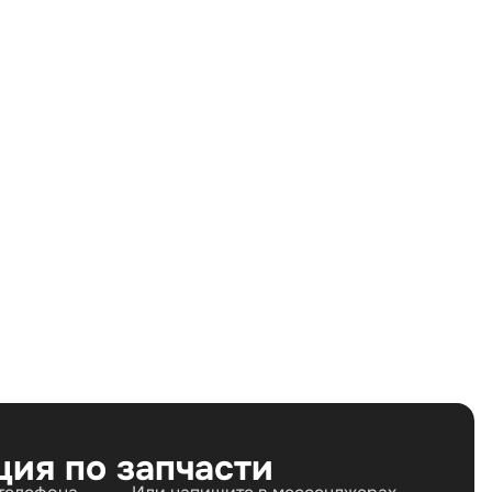
Land Rover Discovery IV (2009—2013) 3.0 TD AT
(249 л.с.), Land Rover Range Rover Sport I
рестайлинг (2009—2013) 3.0 TD AT (245 л.с.)
Дизель
Полный
Автомат
249 л.с.
3.0 л
Внедорожник
5
ция по запчасти