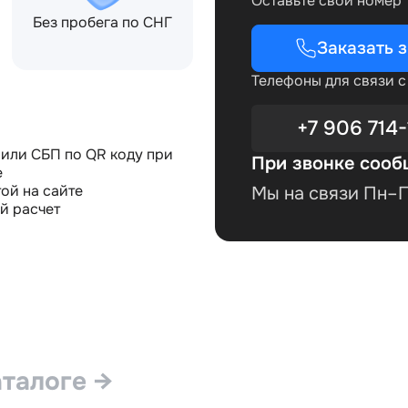
Оставьте свой номер
Без пробега по СНГ
Заказать 
Телефоны для связи 
+7 906 714-
или СБП по QR коду при
При звонке сооб
е
ой на сайте
Мы на связи Пн–Пт
й расчет
аталоге →