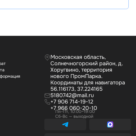
Московская область,
Солнечногорский район, д.
рат
Хоругвино, территория
ата
нового ПромПарка.
нформация
Координаты для навигатора
56.116173, 37.224165
5180742@mail.ru
+7 906 714-19-12
+7 966 060-20-10
Пн–Пт, 10:00–19:00
Сб-Вс — выходной