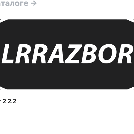
аталоге →
 2 2.2