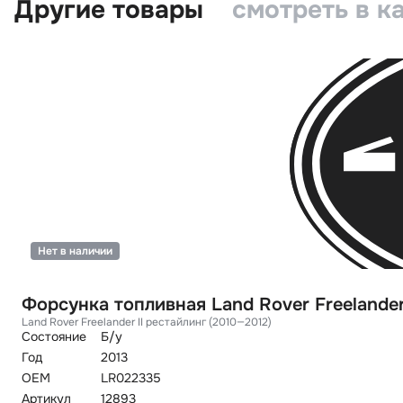
Другие товары
смотреть в к
Нет в наличии
Форсунка топливная Land Rover Freelander
Land Rover Freelander II рестайлинг (2010—2012)
Состояние
Б/у
Год
2013
OEM
LR022335
Артикул
12893