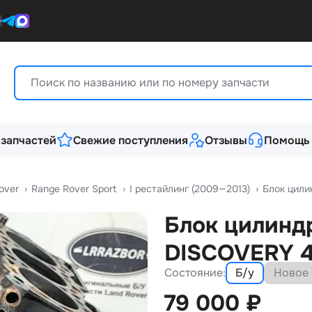
0
 запчастей
Свежие поступления
Отзывы
Помощь
over
›
Range Rover Sport
›
I рестайлинг (2009—2013)
›
Блок цили
Блок цилинд
DISCOVERY 4
Состояние:
Б/у
Новое
79 000
₽