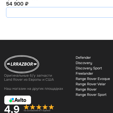
54 900 ₽
Defender
Discovery
Discovery Sport
Freelander
Оригинальные б/у запчасти
Range Rover Evoque
Land Rover из Европы и США
Range Rover Velar
Наш магазин на других площадках
Range Rover
Range Rover Sport
4,9
на основании 871 оценки