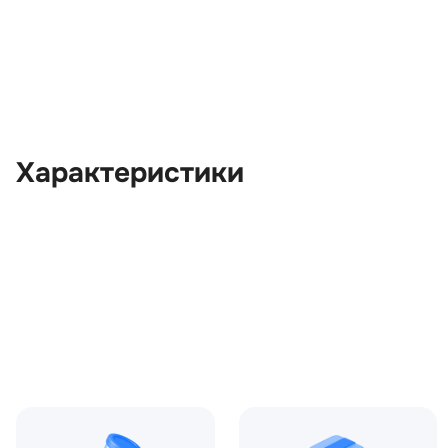
Характеристики
OEM:
LR018030
ОЕМ заменителей:
9H2Q6009AA, AJ813560,
Цвет:
Серый
Производитель:
LAND ROVER
Запчасть:
Оригинал
Год авто:
2012