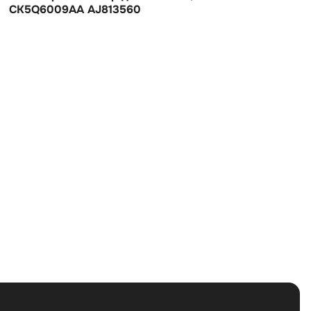
CK5Q6009AA AJ813560
Land Rover Discovery IV (2009—2013), Land Rover
Range Rover Sport I рестайлинг (2009—2013) 3.0 TD
AT (245 л.с.)
Дизель
Полный
Автомат
245 л.с.
3.0 л
Внедорожник
5