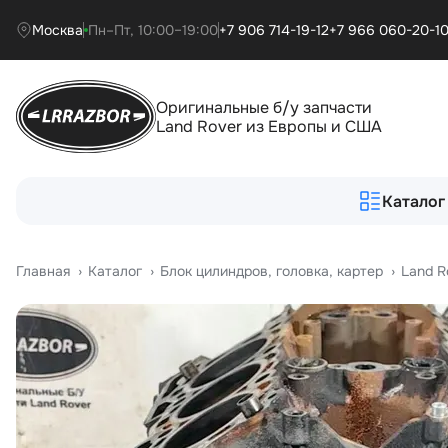
Москва
Пн–Пт, 10:00–19:00
+7 906 714-19-12
+7 966 060-20-1
Оригинальные б/у запчасти
Land Rover из Европы и США
Каталог
Главная
›
Катало
›
Блок цилиндров, головка, картер
›
Land R