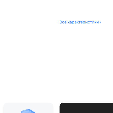
Все характеристики ›
Совместимости:
 CK5Q6009AA, LR038168
Топливо:
Привод:
Коробка ПП:
Мощность двигателя:
Объём двигателя:
Тип кузова:
Кол-во дверей: