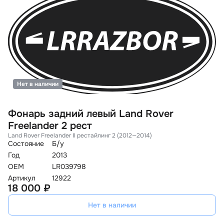
Нет в наличии
Фонарь задний левый Land Rover
Ф
Freelander 2 рест
R
Land Rover Freelander II рестайлинг 2 (2012—2014)
La
Состояние
Б/у
Со
Год
2013
Го
OEM
LR039798
O
Артикул
12922
Ар
18 000 ₽
2
Нет в наличии