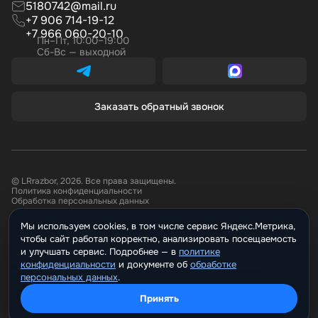
5180742@mail.ru
+7 906 714-19-12
+7 966 060-20-10
Пн–Пт, 10:00–19:00
Сб-Вс — выходной
Заказать обратный звонок
© LRrazbor, 2026. Все права защищены.
Политика конфиденциальности
Обработка персональных данных
Мы используем cookies, в том числе сервис Яндекс.Метрика,
Информация, размещённая на сайте не является публичной офертой.
чтобы сайт работал корректно, анализировать посещаемость
Все материалы данного сайта являются объектами авторского права.
Запрещается копирование, распространение (в том числе путем
и улучшать сервис. Подробнее —
политике
копирования на другие сайты и ресурсы в Интернете) или любое иное
конфиденциальности
и документе о
обработке
использование информации и объектов без предварительного
персональных данных
.
согласия правообладателя.
Принять