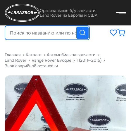
Оригинальные б/у запчасти
Land Rover из Европы и США
Главная
›
Катало
›
Автомобиль на запчасти
›
Land Rover
›
Range Rover Evoque
›
I (2011—2015)
›
Знак аварийной остановки