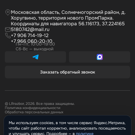
Московская область, Солнечногорский район, д.
Хоругвино, территория нового ПромПарка.
Координаты для навигатора 56.116173, 37.224165
5180742@mail.ru
+7 906 714-19-12
+7 966 060-20-10
Пн–Пт, 10:00–19:00
Сб-Вс — выходной
Заказать обратный звонок
© LRrazbor, 2026. Все права защищены.
Политика конфиденциальности
Обработка персональных данных
Мы используем cookies, в том числе сервис Яндекс.Метрика,
Информация, размещённая на сайте не является публичной офертой.
чтобы сайт работал корректно, анализировать посещаемость
Все материалы данного сайта являются объектами авторского права.
Запрещается копирование, распространение (в том числе путем
и улучшать сервис. Подробнее —
политике