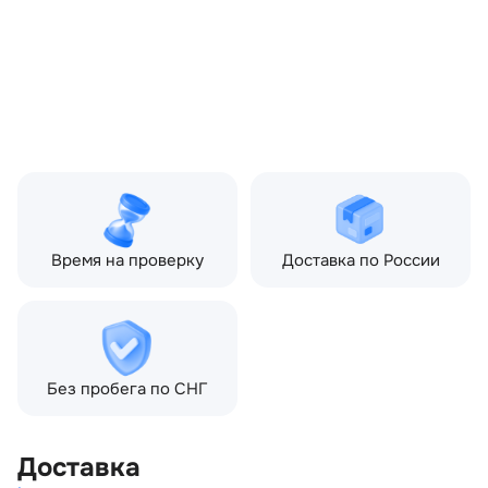
Evoque I (2011—2015) 2.2
TD AT (190 л.с.)
Топливо:
Дизель
Привод:
Полный
Коробка ПП:
Автомат
Мощность двигателя:
190 л.с.
Объём двигателя:
2.2 л
Тип кузова:
Внедорожник
Кол-во дверей:
5
Время на проверку
Доставка по России
Без пробега по СНГ
Доставка