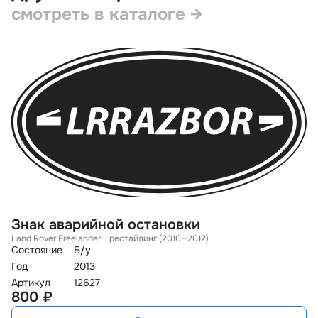
смотреть в каталоге →
Знак аварийной остановки
З
Land Rover Freelander II рестайлинг (2010—2012)
La
Состояние
Б/у
Со
Год
2013
Го
Артикул
12627
Ар
800 ₽
8