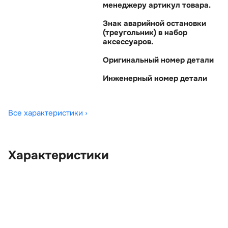
менеджеру артикул товара.
Знак аварийной остановки
(треугольник) в набор
аксессуаров.
Оригинальный номер детали
Инженерный номер детали
Все характеристики ›
Характеристики
Цвет:
Черный
Производитель:
LAND ROVER
Запчасть:
Оригинал
Год авто:
2013
Совместимости:
Land Rover Range Rover