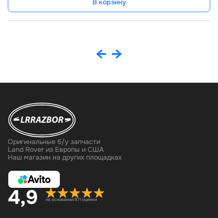
В корзину
Оригинальные б/у запчасти
Land Rover из Европы и США
Наш магазин на других площадках
4,9
на основании 871 оценки