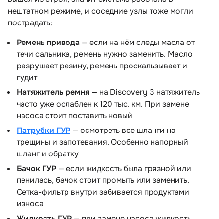
нештатном режиме, и соседние узлы тоже могли
пострадать:
Ремень привода
— если на нём следы масла от
течи сальника, ремень нужно заменить. Масло
разрушает резину, ремень проскальзывает и
удит
Натяжитель ремня
— на Discovery 3 натяжитель
часто уже ослаблен к 120 тыс. км. При замене
насоса стоит поставить новый
Патрубки ГУР
— осмотреть все шланги на
трещины и запотевания. Особенно напорный
шланг и обратку
Бачок ГУР
— если жидкость была грязной или
пенилась, бачок стоит промыть или заменить.
Сетка-фильтр внутри забивается продуктами
износа
Жидкость ГУР
— при замене насоса жидкость