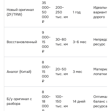
35
000–
200–
Идеальны
Новый оригинал
50
250
1 год
ариант, н
(ZF/TRW)
000
тыс. км
дорого
₽
9
000–
30–80
Непредск
Восстановленный
15
3–6 мес
тыс. км
ресурс
000
₽
8
000–
20–50
Материал
Аналог (Китай)
15
3 мес
тыс. км
лопатки м
000
₽
8
000–
100–
Оптималь
Б/у оригинал с
18
150
14 дней
аланс це
разбора
000
тыс. км
ресурса
₽