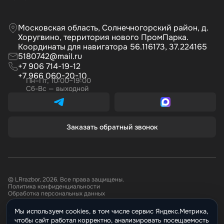
Московская область, Солнечногорский район, д.
Хоругвино, территория нового ПромПарка.
Координаты для навигатора 56.116173, 37.224165
5180742@mail.ru
+7 906 714-19-12
+7 966 060-20-10
Пн–Пт, 10:00–19:00
Сб-Вс — выходной
Заказать обратный звонок
© LRrazbor, 2026. Все права защищены.
Политика конфиденциальности
Обработка персональных данных
Мы используем cookies, в том числе сервис Яндекс.Метрика,
Информация, размещённая на сайте не является публичной офертой.
чтобы сайт работал корректно, анализировать посещаемость
Все материалы данного сайта являются объектами авторского права.