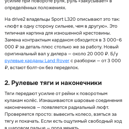
усилие при повороте руля, руль «закусывает»
определённых положениях.
На drive2 владельцы Sport L320 описывают это так:
«люфт в одну сторону сильнее, чем в другую». Это
типичная картина для изношенной крестовины.
Замена контрактным карданом обходится в 3 000–6
000 ₽ за деталь плюс столько же за работу. Новый
оригинальный вал у дилера — около 20 000 ₽. Б/у
рулевые карданы Land Rover
с разборки — от 3 000
₽, встают болт-он без переделок.
2. Рулевые тяги и наконечники
Тяги передают усилие от рейки к поворотным
кулакам колёс. Изнашиваются шаровые соединения
наконечников — появляется радиальный люфт.
Проверяется просто: вывесить колесо, взяться за
тягу и покачать. Если есть ощутимый свободный ход
шаровом пальце — пора менять.