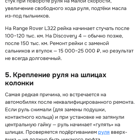
стук при повороте руля на малой скорости,
увеличение свободного хода руля, подтёки масла
из-под пыльников.
На Range Rover L322 рейка начинает стучать после
100–120 тыс. км. На Discovery 4 — обычно позже,
после 150 тыс. км. Ремонт рейки с заменой
сальников и втулок — 15 000–25 000 ₽, но результат
не всегда долговечный.
5. Крепление руля на шлицах
колонки
Самая редкая причина, но встречается на
автомобилях после неквалифицированного ремонта.
Если руль снимали (для замены подушки,
контактного кольца) и при установке не затянули
центральную гайку — руль начинает «гулять» на
шлицах. Проверяется подёргиванием
руля
ерх-
низ — не должно быть никакого люфта.