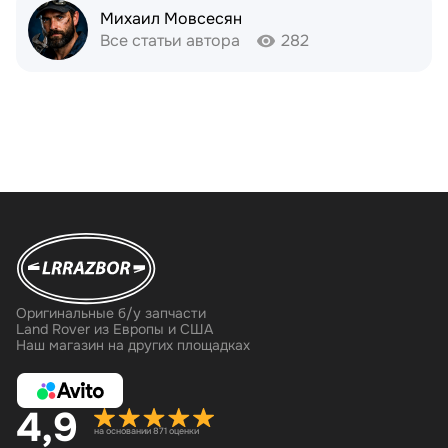
Михаил Мовсесян
Все статьи автора
282
Оригинальные б/у запчасти
Land Rover из Европы и США
Наш магазин на других площадках
4,9
на основании 871 оценки