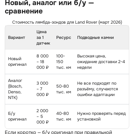
Новый, аналог или б/у —
сравнение
Стоимость лямбда-зондов для Land Rover (март 2026)
Цена
Вариант
за 1
Ресурс
Подводные камни
датчик
8 000
100-
Высокая цена,
Новый
– 18
150
ожидание доставки 2-4
оригинал
000 ₽
тыс. км
недели
Анало
3 000
Не все подходят по
(Bosch,
50-80
– 7
разъёму, случаются
Denso,
тыс. км
000 ₽
ошибки адаптации
NTK)
2 000
Б/у
40-80
Нужно проверять перед
– 5
оригинал
тыс. км
установкой
000 ₽
Если коротко — б/у оригинал при правильной